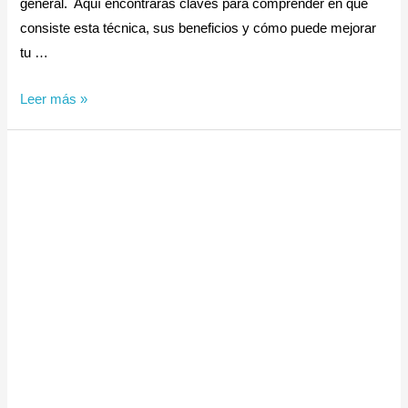
general. Aquí encontrarás claves para comprender en qué
consiste esta técnica, sus beneficios y cómo puede mejorar
tu …
Leer más »
Terapia
Craneosacral:
Beneficios
y
contraindicaciones