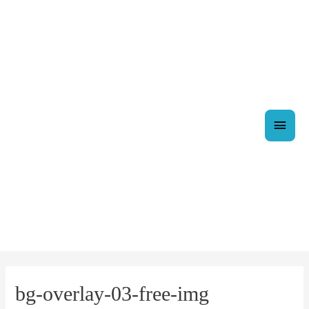
Ir
Men
al
contenido
princ
bg-overlay-03-free-img