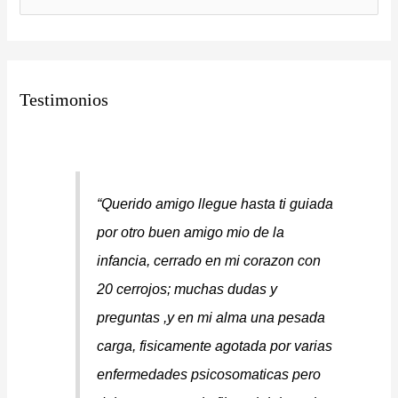
i
u
r
s
u
c
n
Testimonios
a
i
r
d
p
i
o
o
Querido amigo llegue hasta ti guiada
r
m
:
por otro buen amigo mio de la
a
infancia, cerrado en mi corazon con
20 cerrojos; muchas dudas y
preguntas ,y en mi alma una pesada
carga, fisicamente agotada por varias
enfermedades psicosomaticas pero