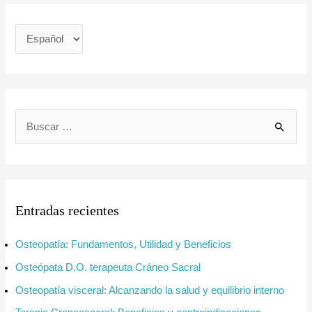
B
u
s
c
Entradas recientes
a
r
Osteopatía: Fundamentos, Utilidad y Beneficios
p
Osteópata D.O. terapeuta Cráneo Sacral
o
Osteopatía visceral: Alcanzando la salud y equilibrio interno
r